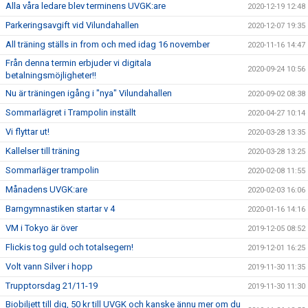
Alla våra ledare blev terminens UVGK:are
2020-12-19 12:48
Parkeringsavgift vid Vilundahallen
2020-12-07 19:35
All träning ställs in from och med idag 16 november
2020-11-16 14:47
Från denna termin erbjuder vi digitala
2020-09-24 10:56
betalningsmöjligheter!!
Nu är träningen igång i "nya" Vilundahallen
2020-09-02 08:38
Sommarlägret i Trampolin inställt
2020-04-27 10:14
Vi flyttar ut!
2020-03-28 13:35
Kallelser till träning
2020-03-28 13:25
Sommarläger trampolin
2020-02-08 11:55
Månadens UVGK:are
2020-02-03 16:06
Barngymnastiken startar v 4
2020-01-16 14:16
VM i Tokyo är över
2019-12-05 08:52
Flickis tog guld och totalsegern!
2019-12-01 16:25
Volt vann Silver i hopp
2019-11-30 11:35
Trupptorsdag 21/11-19
2019-11-30 11:30
Biobiljett till dig, 50 kr till UVGK och kanske ännu mer om du