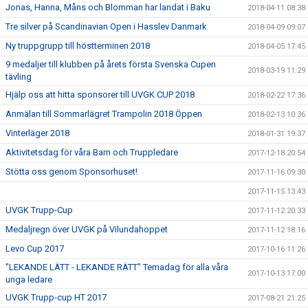
Jonas, Hanna, Måns och Blomman har landat i Baku
2018-04-11 08:38
Tre silver på Scandinavian Open i Hasslev Danmark
2018-04-09 09:07
Ny truppgrupp till höstterminen 2018
2018-04-05 17:45
9 medaljer till klubben på årets första Svenska Cupen
2018-03-19 11:29
tävling
Hjälp oss att hitta sponsorer till UVGK CUP 2018
2018-02-22 17:36
Anmälan till Sommarlägret Trampolin 2018 Öppen
2018-02-13 10:36
Vinterläger 2018
2018-01-31 19:37
Aktivitetsdag för våra Barn och Truppledare
2017-12-18 20:54
Stötta oss genom Sponsorhuset!
2017-11-16 09:30
2017-11-15 13:43
UVGK Trupp-Cup
2017-11-12 20:33
Medaljregn över UVGK på Vilundahoppet
2017-11-12 18:16
Levo Cup 2017
2017-10-16 11:26
"LEKANDE LÄTT - LEKANDE RÄTT" Temadag för alla våra
2017-10-13 17:00
unga ledare
UVGK Trupp-cup HT 2017
2017-08-21 21:25