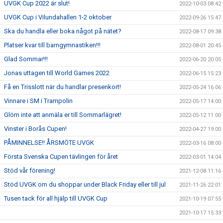
UVGK Cup 2022 är slut!
2022-10-03 08:42
UVGK Cup i Vilundahallen 1-2 oktober
2022-09-26 15:47
Ska du handla eller boka något på nätet?
2022-08-17 09:38
Platser kvar till barngymnastiken!!!
2022-08-01 20:45
Glad Sommar!!!
2022-06-20 20:05
Jonas uttagen till World Games 2022
2022-06-15 15:23
Få en Trisslott när du handlar presenkort!
2022-05-24 16:06
Vinnare i SM i Trampolin
2022-05-17 14:00
Glöm inte att anmäla er till Sommarlägret!
2022-05-12 11:00
Vinster i Borås Cupen!
2022-04-27 19:00
PÅMINNELSE!! ÅRSMÖTE UVGK
2022-03-16 08:00
Första Svenska Cupen tävlingen för året
2022-03-01 14:04
Stöd vår förening!
2021-12-08 11:16
Stöd UVGK om du shoppar under Black Friday eller till jul
2021-11-26 22:01
Tusen tack för all hjälp till UVGK Cup
2021-10-19 07:55
2021-10-17 15:33