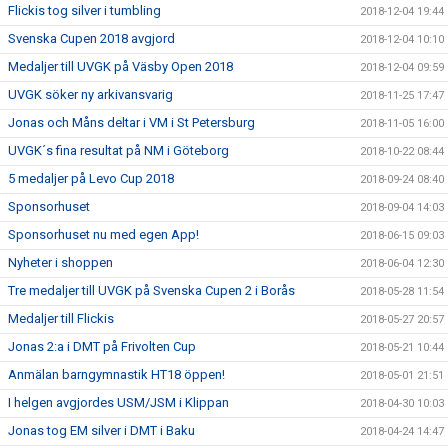
Flickis tog silver i tumbling
2018-12-04 19:44
Svenska Cupen 2018 avgjord
2018-12-04 10:10
Medaljer till UVGK på Väsby Open 2018
2018-12-04 09:59
UVGK söker ny arkivansvarig
2018-11-25 17:47
Jonas och Måns deltar i VM i St Petersburg
2018-11-05 16:00
UVGK´s fina resultat på NM i Göteborg
2018-10-22 08:44
5 medaljer på Levo Cup 2018
2018-09-24 08:40
Sponsorhuset
2018-09-04 14:03
Sponsorhuset nu med egen App!
2018-06-15 09:03
Nyheter i shoppen
2018-06-04 12:30
Tre medaljer till UVGK på Svenska Cupen 2 i Borås
2018-05-28 11:54
Medaljer till Flickis
2018-05-27 20:57
Jonas 2:a i DMT på Frivolten Cup
2018-05-21 10:44
Anmälan barngymnastik HT18 öppen!
2018-05-01 21:51
I helgen avgjordes USM/JSM i Klippan
2018-04-30 10:03
Jonas tog EM silver i DMT i Baku
2018-04-24 14:47