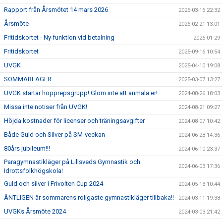
Rapport från Årsmötet 14 mars 2026
2026-03-16 22:32
UTBILDNING FÖR LEDARE
Årsmöte
2026-02-21 13:01
Fritidskortet - Ny funktion vid betalning
2026-01-29
OM KLUBBEN
Fritidskortet
2025-09-16 10:54
UVGK
2025-04-10 19:08
SOMMARLÄGER
2025-03-07 13:27
UVGK startar hopprepsgrupp! Glöm inte att anmäla er!
2024-08-26 18:03
Missa inte notiser från UVGK!
2024-08-21 09:27
Höjda kostnader för licenser och träningsavgifter
2024-08-07 10:42
Både Guld och Silver på SM-veckan
2024-06-28 14:36
80års jubileum!!!
2024-06-10 23:37
Paragymnastikläger på Lillsveds Gymnastik och
2024-06-03 17:36
Idrottsfolkhögskola!
Guld och silver i Frivolten Cup 2024
2024-05-13 10:44
ÄNTLIGEN är sommarens roligaste gymnastikläger tillbaka!!
2024-03-11 19:38
UVGKs Årsmöte 2024
2024-03-03 21:42