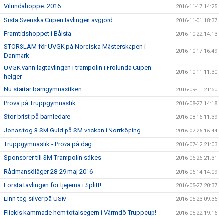
Vilundahoppet 2016
2016-11-17 14:25
Sista Svenska Cupen tävlingen avgjord
2016-11-01 18:37
Framtidshoppet i Bålsta
2016-10-22 14:13
STORSLAM för UVGK på Nordiska Mästerskapen i
2016-10-17 16:49
Danmark
UVGK vann lagtävlingen i trampolin i Frölunda Cupen i
2016-10-11 11:30
helgen
Nu startar barngymnastiken
2016-09-11 21:50
Prova på Truppgymnastik
2016-08-27 14:18
Stor brist på barnledare
2016-08-16 11:39
Jonas tog 3 SM Guld på SM veckan i Norrköping
2016-07-26 15:44
Truppgymnastik - Prova på dag
2016-07-12 21:03
Sponsorer till SM Trampolin sökes
2016-06-26 21:31
Rådmansöläger 28-29 maj 2016
2016-06-14 14:09
Första tävlingen för tjejerna i Splitt!
2016-05-27 20:37
Linn tog silver på USM
2016-05-23 09:36
Flickis kammade hem totalsegern i Värmdö Truppcup!
2016-05-22 19:16