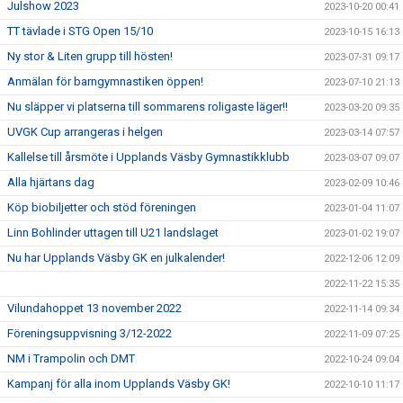
Julshow 2023
2023-10-20 00:41
TT tävlade i STG Open 15/10
2023-10-15 16:13
Ny stor & Liten grupp till hösten!
2023-07-31 09:17
Anmälan för barngymnastiken öppen!
2023-07-10 21:13
Nu släpper vi platserna till sommarens roligaste läger!!
2023-03-20 09:35
UVGK Cup arrangeras i helgen
2023-03-14 07:57
Kallelse till årsmöte i Upplands Väsby Gymnastikklubb
2023-03-07 09:07
Alla hjärtans dag
2023-02-09 10:46
Köp biobiljetter och stöd föreningen
2023-01-04 11:07
Linn Bohlinder uttagen till U21 landslaget
2023-01-02 19:07
Nu har Upplands Väsby GK en julkalender!
2022-12-06 12:09
2022-11-22 15:35
Vilundahoppet 13 november 2022
2022-11-14 09:34
Föreningsuppvisning 3/12-2022
2022-11-09 07:25
NM i Trampolin och DMT
2022-10-24 09:04
Kampanj för alla inom Upplands Väsby GK!
2022-10-10 11:17