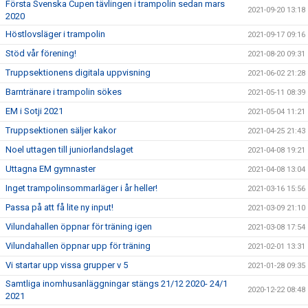
Första Svenska Cupen tävlingen i trampolin sedan mars
2021-09-20 13:18
2020
Höstlovsläger i trampolin
2021-09-17 09:16
Stöd vår förening!
2021-08-20 09:31
Truppsektionens digitala uppvisning
2021-06-02 21:28
Barntränare i trampolin sökes
2021-05-11 08:39
EM i Sotji 2021
2021-05-04 11:21
Truppsektionen säljer kakor
2021-04-25 21:43
Noel uttagen till juniorlandslaget
2021-04-08 19:21
Uttagna EM gymnaster
2021-04-08 13:04
Inget trampolinsommarläger i år heller!
2021-03-16 15:56
Passa på att få lite ny input!
2021-03-09 21:10
Vilundahallen öppnar för träning igen
2021-03-08 17:54
Vilundahallen öppnar upp för träning
2021-02-01 13:31
Vi startar upp vissa grupper v 5
2021-01-28 09:35
Samtliga inomhusanläggningar stängs 21/12 2020- 24/1
2020-12-22 08:48
2021