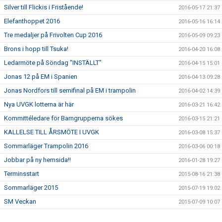
Silver till Flickis i Fristående!
2016-05-17 21:37
Elefanthoppet 2016
2016-05-16 16:14
Tre medaljer på Frivolten Cup 2016
2016-05-09 09:23
Brons i hopp till Tsuka!
2016-04-20 16:08
Ledarmöte på Söndag "INSTÄLLT"
2016-04-15 15:01
Jonas 12 på EM i Spanien
2016-04-13 09:28
Jonas Nordfors till semifinal på EM i trampolin
2016-04-02 14:39
Nya UVGK lotterna är här
2016-03-21 16:42
Kommittéledare för Barngrupperna sökes
2016-03-15 21:21
KALLELSE TILL ÅRSMÖTE I UVGK
2016-03-08 15:37
Sommarläger Trampolin 2016
2016-03-06 00:18
Jobbar på ny hemsida!!
2016-01-28 19:27
Terminsstart
2015-08-16 21:38
Sommarläger 2015
2015-07-19 19:02
SM Veckan
2015-07-09 10:07
Europeiska Spelen 2015 är slut
2015-07-08 16:01