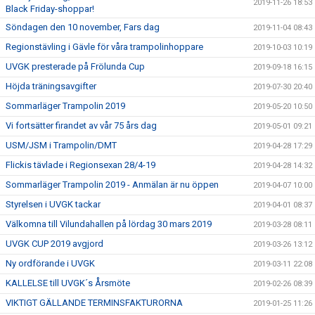
2019-11-26 18:53
Black Friday-shoppar!
Söndagen den 10 november, Fars dag
2019-11-04 08:43
Regionstävling i Gävle för våra trampolinhoppare
2019-10-03 10:19
UVGK presterade på Frölunda Cup
2019-09-18 16:15
Höjda träningsavgifter
2019-07-30 20:40
Sommarläger Trampolin 2019
2019-05-20 10:50
Vi fortsätter firandet av vår 75 års dag
2019-05-01 09:21
USM/JSM i Trampolin/DMT
2019-04-28 17:29
Flickis tävlade i Regionsexan 28/4-19
2019-04-28 14:32
Sommarläger Trampolin 2019 - Anmälan är nu öppen
2019-04-07 10:00
Styrelsen i UVGK tackar
2019-04-01 08:37
Välkomna till Vilundahallen på lördag 30 mars 2019
2019-03-28 08:11
UVGK CUP 2019 avgjord
2019-03-26 13:12
Ny ordförande i UVGK
2019-03-11 22:08
KALLELSE till UVGK´s Årsmöte
2019-02-26 08:39
VIKTIGT GÄLLANDE TERMINSFAKTURORNA
2019-01-25 11:26