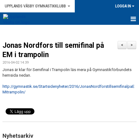
UPPLANDS VÄSBY GYMNASTIKKLUBB
LOGGA IN
HEM
Jonas Nordfors till semifinal på
NYHETER
<
>
EM i trampolin
ANMÄLAN
2016-04-02 14:39
Jonas är klar för Semifinal i Trampolin läs mera på Gymnastikförbundets
TRAMPOLIN
hemsida nedan.
TRUPPGYMNASTIK
http://gymnastik.se/Startsidenyheter/2016/JonasNordforstillsemifinalpaE
Mitrampolin/
BARNGYMNASTIK
LÄGER
KIROPRAKTOR
Nyhetsarkiv
LEDARE