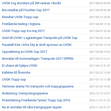
UVGK tog storslam på SM veckan i Borås
2017-08-09 09:00
Bra resultat på Frivolten Cup 2017
2017-05-29 09:28
Resultat UVGK Trupp-cup
2017-05-12 18:33
Fristående tävling i Sigtuna
2017-04-30 17:23
UVGK Trupp-cup 6:e maj 2017
2017-04-07 23:50
Guld till UVGK i Lagtävlingen Trampolin på UVGK Cup
2017-03-30 15:06
Puustelli Kök i Infra City är stolt sponsor av UVGK
2017-03-30 13:18
Uppsättning av UVGK Cup 2017
2017-03-28 19:53
Anmälan till Sommarläger i Trampolin 2017 ÖPPEN
2017-03-13 14:21
Er chans att hjälpa UVGK
2017-03-12 21:37
Kallelse till Årsmöte
2017-02-22 13:09
UVGK Trupp-cup
2017-01-15 17:08
Terminen startar för trampolin och truppgrupperna
2017-01-04 14:45
Avslutning i trampolingrupperna
2016-12-19 10:57
Prisutdelning Fristående Tyresö Trupp Cup 2016
2016-11-27 21:25
Nu är anmälan till våra barngrupper öppen
2016-11-22 21:57