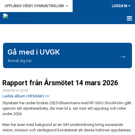
UPPLANDS VÄSBY GYMNASTIKKLUBB
LOGGA IN
HEM
NYHETER
Gå med i UVGK
→
ANMÄLAN
Anmäl dig här
TRAMPOLIN
Rapport från Årsmötet 14 mars 2026
TRUPPGYMNASTIK
2026-03-16 22:32
BARNGYMNASTIK
Ladda album (+8 bilder) >>
Styrelsen har under hösten 2025 tillsammans med RF-SISU Stockholm gått
LÄGER
igenom sitt styrelsearbete, där man bl.a. ser över sitt uppdrag och roller
under 2026.
KIROPRAKTOR
Man har även med bakgrund av en GIH-undersökning kring nuvarande
vision, mission och värdegrund konstaterat att dessa behöver uppdateras.
LEDARE