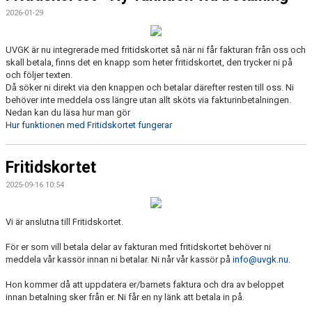
2026-01-29
UVGK är nu integrerade med fritidskortet så när ni får fakturan från oss och
skall betala, finns det en knapp som heter fritidskortet, den trycker ni på
och följer texten.
Då söker ni direkt via den knappen och betalar därefter resten till oss. Ni
behöver inte meddela oss längre utan allt sköts via fakturinbetalningen.
Nedan kan du läsa hur man gör
Hur funktionen med Fritidskortet fungerar
Fritidskortet
2025-09-16 10:54
Vi är anslutna till Fritidskortet.
För er som vill betala delar av fakturan med fritidskortet behöver ni
meddela vår kassör innan ni betalar. Ni når vår kassör på
info@uvgk.nu
.
Hon kommer då att uppdatera er/barnets faktura och dra av beloppet
innan betalning sker från er. Ni får en ny länk att betala in på.