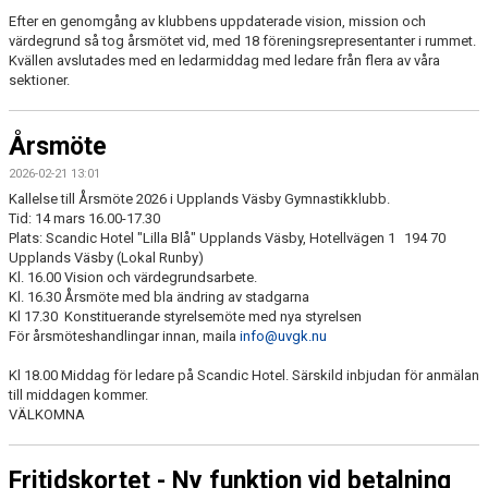
Efter en genomgång av klubbens uppdaterade vision, mission och
värdegrund så tog årsmötet vid, med 18 föreningsrepresentanter i rummet.
UTBILDNING FÖR LEDARE
Kvällen avslutades med en ledarmiddag med ledare från flera av våra
sektioner.
OM KLUBBEN
Årsmöte
2026-02-21 13:01
Kallelse till Årsmöte 2026 i Upplands Väsby Gymnastikklubb.
Tid: 14 mars 16.00-17.30
Plats: Scandic Hotel "Lilla Blå" Upplands Väsby, Hotellvägen 1 194 70
Upplands Väsby (Lokal Runby)
Kl. 16.00 Vision och värdegrundsarbete.
Kl. 16.30 Årsmöte med bla ändring av stadgarna
Kl 17.30 Konstituerande styrelsemöte med nya styrelsen
För årsmöteshandlingar innan, maila
info@uvgk.nu
Kl 18.00 Middag för ledare på Scandic Hotel. Särskild inbjudan för anmälan
till middagen kommer.
VÄLKOMNA
Fritidskortet - Ny funktion vid betalning