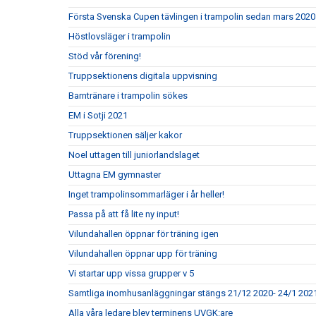
Första Svenska Cupen tävlingen i trampolin sedan mars 2020
Höstlovsläger i trampolin
Stöd vår förening!
Truppsektionens digitala uppvisning
Barntränare i trampolin sökes
EM i Sotji 2021
Truppsektionen säljer kakor
Noel uttagen till juniorlandslaget
Uttagna EM gymnaster
Inget trampolinsommarläger i år heller!
Passa på att få lite ny input!
Vilundahallen öppnar för träning igen
Vilundahallen öppnar upp för träning
Vi startar upp vissa grupper v 5
Samtliga inomhusanläggningar stängs 21/12 2020- 24/1 202
Alla våra ledare blev terminens UVGK:are