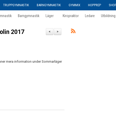
TRUPPGYMNASTIK
BARNGYMNASTIK
GYMMIX
HOPPREP
SHO
ymnastik
Barngymnastik
Läger
Kiropraktor
Ledare
Utbildning
olin 2017
<
>
finner mera information under Sommarläger