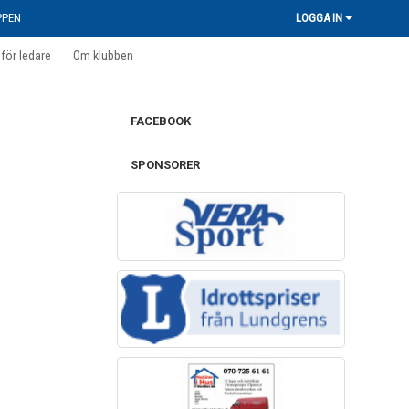
PPEN
LOGGA IN
 för ledare
Om klubben
FACEBOOK
SPONSORER