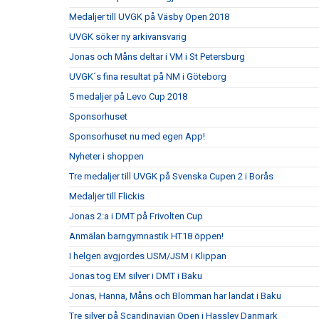
Medaljer till UVGK på Väsby Open 2018
UVGK söker ny arkivansvarig
Jonas och Måns deltar i VM i St Petersburg
UVGK´s fina resultat på NM i Göteborg
5 medaljer på Levo Cup 2018
Sponsorhuset
Sponsorhuset nu med egen App!
Nyheter i shoppen
Tre medaljer till UVGK på Svenska Cupen 2 i Borås
Medaljer till Flickis
Jonas 2:a i DMT på Frivolten Cup
Anmälan barngymnastik HT18 öppen!
I helgen avgjordes USM/JSM i Klippan
Jonas tog EM silver i DMT i Baku
Jonas, Hanna, Måns och Blomman har landat i Baku
Tre silver på Scandinavian Open i Hasslev Danmark