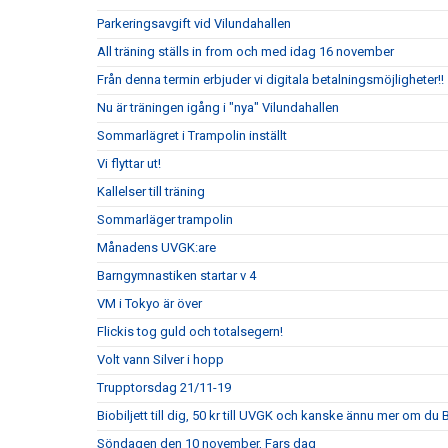
Parkeringsavgift vid Vilundahallen
All träning ställs in from och med idag 16 november
Från denna termin erbjuder vi digitala betalningsmöjligheter!!
Nu är träningen igång i "nya" Vilundahallen
Sommarlägret i Trampolin inställt
Vi flyttar ut!
Kallelser till träning
Sommarläger trampolin
Månadens UVGK:are
Barngymnastiken startar v 4
VM i Tokyo är över
Flickis tog guld och totalsegern!
Volt vann Silver i hopp
Trupptorsdag 21/11-19
Biobiljett till dig, 50 kr till UVGK och kanske ännu mer om du
Söndagen den 10 november, Fars dag