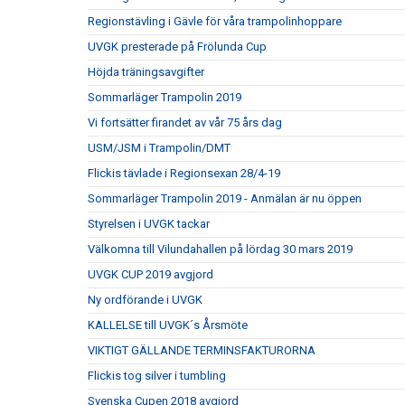
Regionstävling i Gävle för våra trampolinhoppare
UVGK presterade på Frölunda Cup
Höjda träningsavgifter
Sommarläger Trampolin 2019
Vi fortsätter firandet av vår 75 års dag
USM/JSM i Trampolin/DMT
Flickis tävlade i Regionsexan 28/4-19
Sommarläger Trampolin 2019 - Anmälan är nu öppen
Styrelsen i UVGK tackar
Välkomna till Vilundahallen på lördag 30 mars 2019
UVGK CUP 2019 avgjord
Ny ordförande i UVGK
KALLELSE till UVGK´s Årsmöte
VIKTIGT GÄLLANDE TERMINSFAKTURORNA
Flickis tog silver i tumbling
Svenska Cupen 2018 avgjord