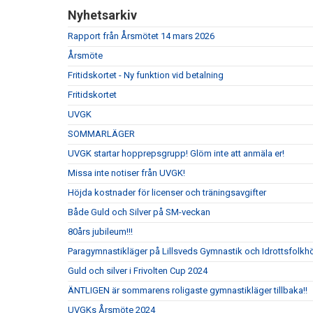
Nyhetsarkiv
Rapport från Årsmötet 14 mars 2026
Årsmöte
Fritidskortet - Ny funktion vid betalning
Fritidskortet
UVGK
SOMMARLÄGER
UVGK startar hopprepsgrupp! Glöm inte att anmäla er!
Missa inte notiser från UVGK!
Höjda kostnader för licenser och träningsavgifter
Både Guld och Silver på SM-veckan
80års jubileum!!!
Paragymnastikläger på Lillsveds Gymnastik och Idrottsfolkh
Guld och silver i Frivolten Cup 2024
ÄNTLIGEN är sommarens roligaste gymnastikläger tillbaka!!
UVGKs Årsmöte 2024