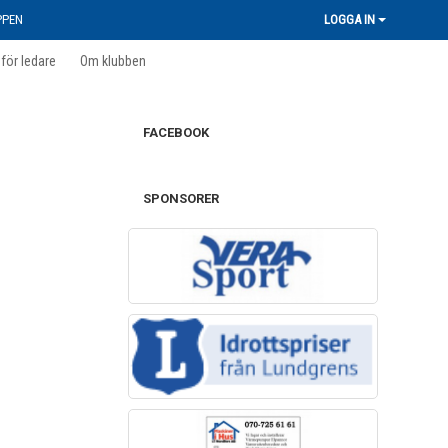
PPEN
LOGGA IN
 för ledare
Om klubben
FACEBOOK
SPONSORER