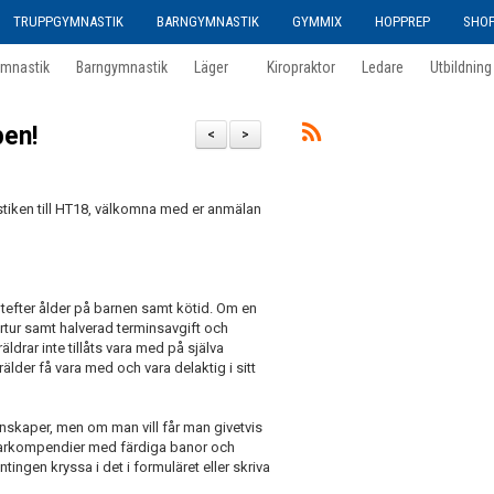
TRUPPGYMNASTIK
BARNGYMNASTIK
GYMMIX
HOPPREP
SHO
ymnastik
Barngymnastik
Läger
Kiropraktor
Ledare
Utbildning
en!
<
>
tiken till HT18, välkomna med er anmälan
efter ålder på barnen samt kötid. Om en
rtur samt halverad terminsavgift och
äldrar inte tillåts vara med på själva
rälder få vara med och vara delaktig i sitt
unskaper, men om man vill får man givetvis
darkompendier med färdiga banor och
ntingen kryssa i det i formuläret eller skriva