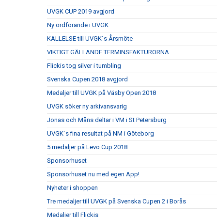
UVGK CUP 2019 avgjord
Ny ordförande i UVGK
KALLELSE till UVGK´s Årsmöte
VIKTIGT GÄLLANDE TERMINSFAKTURORNA
Flickis tog silver i tumbling
Svenska Cupen 2018 avgjord
Medaljer till UVGK på Väsby Open 2018
UVGK söker ny arkivansvarig
Jonas och Måns deltar i VM i St Petersburg
UVGK´s fina resultat på NM i Göteborg
5 medaljer på Levo Cup 2018
Sponsorhuset
Sponsorhuset nu med egen App!
Nyheter i shoppen
Tre medaljer till UVGK på Svenska Cupen 2 i Borås
Medaljer till Flickis