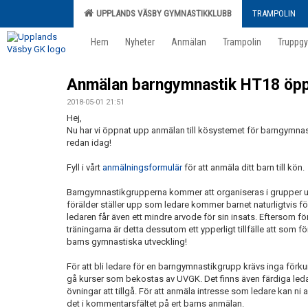
UPPLANDS VÄSBY GYMNASTIKKLUBB
TRAMPOLIN
Hem
Nyheter
Anmälan
Trampolin
Truppg
Anmälan barngymnastik HT18 öpp
2018-05-01 21:51
Hej,
Nu har vi öppnat upp anmälan till kösystemet för barngymnas
redan idag!
Fyll i vårt
anmälningsformulär
för att anmäla ditt barn till kön.
Barngymnastikgrupperna kommer att organiseras i grupper ut
förälder ställer upp som ledare kommer barnet naturligtvis fö
ledaren får även ett mindre arvode för sin insats. Eftersom för
träningarna är detta dessutom ett ypperligt tillfälle att som fö
barns gymnastiska utveckling!
För att bli ledare för en barngymnastikgrupp krävs inga förk
gå kurser som bekostas av UVGK. Det finns även färdiga le
övningar att tillgå. För att anmäla intresse som ledare kan ni a
det i kommentarsfältet på ert barns anmälan.