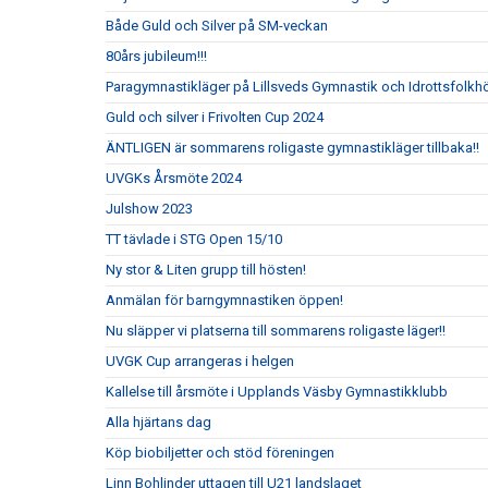
Både Guld och Silver på SM-veckan
80års jubileum!!!
Paragymnastikläger på Lillsveds Gymnastik och Idrottsfolkh
Guld och silver i Frivolten Cup 2024
ÄNTLIGEN är sommarens roligaste gymnastikläger tillbaka!!
UVGKs Årsmöte 2024
Julshow 2023
TT tävlade i STG Open 15/10
Ny stor & Liten grupp till hösten!
Anmälan för barngymnastiken öppen!
Nu släpper vi platserna till sommarens roligaste läger!!
UVGK Cup arrangeras i helgen
Kallelse till årsmöte i Upplands Väsby Gymnastikklubb
Alla hjärtans dag
Köp biobiljetter och stöd föreningen
Linn Bohlinder uttagen till U21 landslaget