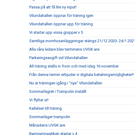
Passa på att få lite ny input!
Vilundahallen öppnar för träning igen
Vilundahallen öppnar upp för träning
Vi startar upp vissa grupper v 5
Samtliga inomhusanläggningar stängs 21/12 2020- 24/1 202
Alla våra ledare blev terminens UVGK:are
Parkeringsavgift vid Vilundahallen
All träning ställs in from och med idag 16 november
Från denna termin erbjuder vi digitala betalningsmöjligheter!!
Nu är träningen igång i "nya" Vilundahallen
Sommarlägret i Trampolin inställt
Vi flyttar ut!
Kallelser till träning
Sommarläger trampolin
Månadens UVGK:are
Barngymnastiken startar v 4