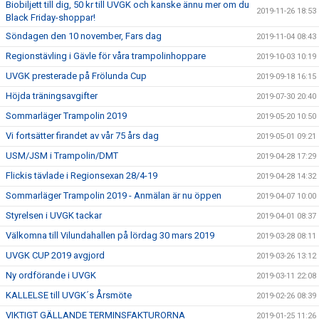
Biobiljett till dig, 50 kr till UVGK och kanske ännu mer om du
2019-11-26 18:53
Black Friday-shoppar!
Söndagen den 10 november, Fars dag
2019-11-04 08:43
Regionstävling i Gävle för våra trampolinhoppare
2019-10-03 10:19
UVGK presterade på Frölunda Cup
2019-09-18 16:15
Höjda träningsavgifter
2019-07-30 20:40
Sommarläger Trampolin 2019
2019-05-20 10:50
Vi fortsätter firandet av vår 75 års dag
2019-05-01 09:21
USM/JSM i Trampolin/DMT
2019-04-28 17:29
Flickis tävlade i Regionsexan 28/4-19
2019-04-28 14:32
Sommarläger Trampolin 2019 - Anmälan är nu öppen
2019-04-07 10:00
Styrelsen i UVGK tackar
2019-04-01 08:37
Välkomna till Vilundahallen på lördag 30 mars 2019
2019-03-28 08:11
UVGK CUP 2019 avgjord
2019-03-26 13:12
Ny ordförande i UVGK
2019-03-11 22:08
KALLELSE till UVGK´s Årsmöte
2019-02-26 08:39
VIKTIGT GÄLLANDE TERMINSFAKTURORNA
2019-01-25 11:26