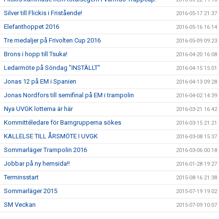
Silver till Flickis i Fristående!
2016-05-17 21:37
Elefanthoppet 2016
2016-05-16 16:14
Tre medaljer på Frivolten Cup 2016
2016-05-09 09:23
Brons i hopp till Tsuka!
2016-04-20 16:08
Ledarmöte på Söndag "INSTÄLLT"
2016-04-15 15:01
Jonas 12 på EM i Spanien
2016-04-13 09:28
Jonas Nordfors till semifinal på EM i trampolin
2016-04-02 14:39
Nya UVGK lotterna är här
2016-03-21 16:42
Kommittéledare för Barngrupperna sökes
2016-03-15 21:21
KALLELSE TILL ÅRSMÖTE I UVGK
2016-03-08 15:37
Sommarläger Trampolin 2016
2016-03-06 00:18
Jobbar på ny hemsida!!
2016-01-28 19:27
Terminsstart
2015-08-16 21:38
Sommarläger 2015
2015-07-19 19:02
SM Veckan
2015-07-09 10:07
Europeiska Spelen 2015 är slut
2015-07-08 16:01