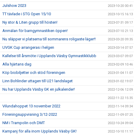
Julshow 2023
2023-10-20 00:41
TT tävlade i STG Open 15/10
2023-10-15 16:13
Ny stor & Liten grupp till hösten!
2023-07-31 09:17
Anmälan för barngymnastiken öppen!
2023-07-10 21:13
Nu släpper vi platserna till sommarens roligaste läger!!
2023-03-20 09:35
UVGK Cup arrangeras i helgen
2023-03-14 07:57
Kallelse till årsmöte i Upplands Väsby Gymnastikklubb
2023-03-07 09:07
Alla hjärtans dag
2023-02-09 10:46
Köp biobiljetter och stöd föreningen
2023-01-04 11:07
Linn Bohlinder uttagen till U21 landslaget
2023-01-02 19:07
Nu har Upplands Väsby GK en julkalender!
2022-12-06 12:09
2022-11-22 15:35
Vilundahoppet 13 november 2022
2022-11-14 09:34
Föreningsuppvisning 3/12-2022
2022-11-09 07:25
NM i Trampolin och DMT
2022-10-24 09:04
Kampanj för alla inom Upplands Väsby GK!
2022-10-10 11:17