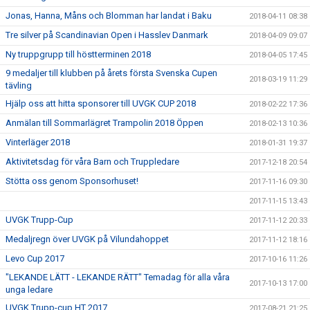
Jonas, Hanna, Måns och Blomman har landat i Baku
2018-04-11 08:38
Tre silver på Scandinavian Open i Hasslev Danmark
2018-04-09 09:07
Ny truppgrupp till höstterminen 2018
2018-04-05 17:45
9 medaljer till klubben på årets första Svenska Cupen
2018-03-19 11:29
tävling
Hjälp oss att hitta sponsorer till UVGK CUP 2018
2018-02-22 17:36
Anmälan till Sommarlägret Trampolin 2018 Öppen
2018-02-13 10:36
Vinterläger 2018
2018-01-31 19:37
Aktivitetsdag för våra Barn och Truppledare
2017-12-18 20:54
Stötta oss genom Sponsorhuset!
2017-11-16 09:30
2017-11-15 13:43
UVGK Trupp-Cup
2017-11-12 20:33
Medaljregn över UVGK på Vilundahoppet
2017-11-12 18:16
Levo Cup 2017
2017-10-16 11:26
"LEKANDE LÄTT - LEKANDE RÄTT" Temadag för alla våra
2017-10-13 17:00
unga ledare
UVGK Trupp-cup HT 2017
2017-08-21 21:25