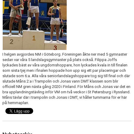
UTBILDNING FÖR LEDARE
OM KLUBBEN
I helgen avgjordes NM i Göteborg. Föreningen åkte ner med 5 gymnaster
sedan var våra 5 landslagsgymnaster på plats också. Filippa Joffs
lyckades bäst av våra ungdomshoppare, hon lyckades kvala in till finalen
som sista tjej men i finalen hoppade hon upp sig ett par placeringar och
slutade som 6:a. Alla våra seniorlandslagshoppare tog sig till final och där
slutade Måns 2:a i Trampolin och Jonas vann DMT klassen som blir
officiell NM gren nästa gång 2020 i Finland. För Måns och Jonas var det en
bra upplandningstävling inför VM om två veckor i St Petersburg i Ryssland.
Måns tävlar där i trampolin och Jonas i DMT, vi håller tummarna för er här
på hemmaplan.