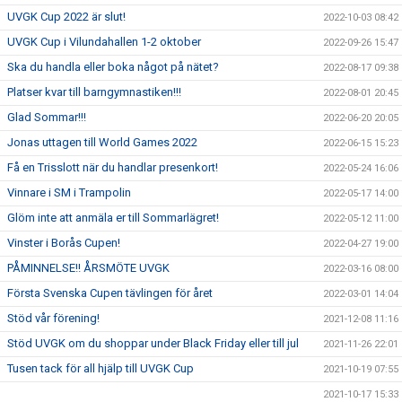
UVGK Cup 2022 är slut!
2022-10-03 08:42
UVGK Cup i Vilundahallen 1-2 oktober
2022-09-26 15:47
Ska du handla eller boka något på nätet?
2022-08-17 09:38
Platser kvar till barngymnastiken!!!
2022-08-01 20:45
Glad Sommar!!!
2022-06-20 20:05
Jonas uttagen till World Games 2022
2022-06-15 15:23
Få en Trisslott när du handlar presenkort!
2022-05-24 16:06
Vinnare i SM i Trampolin
2022-05-17 14:00
Glöm inte att anmäla er till Sommarlägret!
2022-05-12 11:00
Vinster i Borås Cupen!
2022-04-27 19:00
PÅMINNELSE!! ÅRSMÖTE UVGK
2022-03-16 08:00
Första Svenska Cupen tävlingen för året
2022-03-01 14:04
Stöd vår förening!
2021-12-08 11:16
Stöd UVGK om du shoppar under Black Friday eller till jul
2021-11-26 22:01
Tusen tack för all hjälp till UVGK Cup
2021-10-19 07:55
2021-10-17 15:33