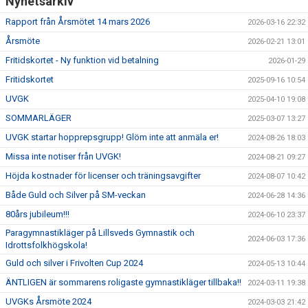
Nyhetsarkiv
Rapport från Årsmötet 14 mars 2026
2026-03-16 22:32
Årsmöte
2026-02-21 13:01
Fritidskortet - Ny funktion vid betalning
2026-01-29
Fritidskortet
2025-09-16 10:54
UVGK
2025-04-10 19:08
SOMMARLÄGER
2025-03-07 13:27
UVGK startar hopprepsgrupp! Glöm inte att anmäla er!
2024-08-26 18:03
Missa inte notiser från UVGK!
2024-08-21 09:27
Höjda kostnader för licenser och träningsavgifter
2024-08-07 10:42
Både Guld och Silver på SM-veckan
2024-06-28 14:36
80års jubileum!!!
2024-06-10 23:37
Paragymnastikläger på Lillsveds Gymnastik och
2024-06-03 17:36
Idrottsfolkhögskola!
Guld och silver i Frivolten Cup 2024
2024-05-13 10:44
ÄNTLIGEN är sommarens roligaste gymnastikläger tillbaka!!
2024-03-11 19:38
UVGKs Årsmöte 2024
2024-03-03 21:42