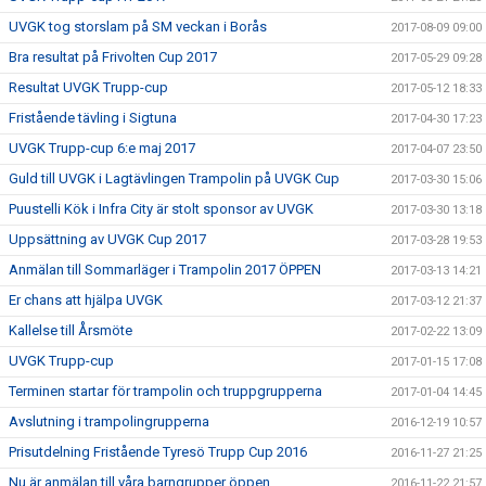
UVGK tog storslam på SM veckan i Borås
2017-08-09 09:00
Bra resultat på Frivolten Cup 2017
2017-05-29 09:28
Resultat UVGK Trupp-cup
2017-05-12 18:33
Fristående tävling i Sigtuna
2017-04-30 17:23
UVGK Trupp-cup 6:e maj 2017
2017-04-07 23:50
Guld till UVGK i Lagtävlingen Trampolin på UVGK Cup
2017-03-30 15:06
Puustelli Kök i Infra City är stolt sponsor av UVGK
2017-03-30 13:18
Uppsättning av UVGK Cup 2017
2017-03-28 19:53
Anmälan till Sommarläger i Trampolin 2017 ÖPPEN
2017-03-13 14:21
Er chans att hjälpa UVGK
2017-03-12 21:37
Kallelse till Årsmöte
2017-02-22 13:09
UVGK Trupp-cup
2017-01-15 17:08
Terminen startar för trampolin och truppgrupperna
2017-01-04 14:45
Avslutning i trampolingrupperna
2016-12-19 10:57
Prisutdelning Fristående Tyresö Trupp Cup 2016
2016-11-27 21:25
Nu är anmälan till våra barngrupper öppen
2016-11-22 21:57