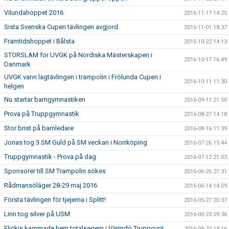
Vilundahoppet 2016
2016-11-17 14:25
Sista Svenska Cupen tävlingen avgjord
2016-11-01 18:37
Framtidshoppet i Bålsta
2016-10-22 14:13
STORSLAM för UVGK på Nordiska Mästerskapen i
2016-10-17 16:49
Danmark
UVGK vann lagtävlingen i trampolin i Frölunda Cupen i
2016-10-11 11:30
helgen
Nu startar barngymnastiken
2016-09-11 21:50
Prova på Truppgymnastik
2016-08-27 14:18
Stor brist på barnledare
2016-08-16 11:39
Jonas tog 3 SM Guld på SM veckan i Norrköping
2016-07-26 15:44
Truppgymnastik - Prova på dag
2016-07-12 21:03
Sponsorer till SM Trampolin sökes
2016-06-26 21:31
Rådmansöläger 28-29 maj 2016
2016-06-14 14:09
Första tävlingen för tjejerna i Splitt!
2016-05-27 20:37
Linn tog silver på USM
2016-05-23 09:36
Flickis kammade hem totalsegern i Värmdö Truppcup!
2016-05-22 19:16