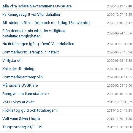
Alla våra ledare blev terminens UVGK:are
2020-12-19 12:48
Parkeringsavgift vid Vilundahallen
2020-12-07 19:35
All träning ställs in from och med idag 16 november
2020-11-16 14:47
Från denna termin erbjuder vi digitala
2020-09-24 10:56
betalningsmöjligheter!!
Nu är träningen igång i "nya" Vilundahallen
2020-09-02 08:38
Sommarlägret i Trampolin inställt
2020-04-27 10:14
Vi flyttar ut!
2020-03-28 13:35
Kallelser till träning
2020-03-28 13:25
Sommarläger trampolin
2020-02-08 11:55
Månadens UVGK:are
2020-02-03 16:06
Barngymnastiken startar v 4
2020-01-16 14:16
VM i Tokyo är över
2019-12-05 08:52
Flickis tog guld och totalsegern!
2019-12-01 16:25
Volt vann Silver i hopp
2019-11-30 11:35
Trupptorsdag 21/11-19
2019-11-30 11:30