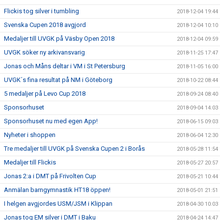
Flickis tog silver i tumbling
2018-12-04 19:44
Svenska Cupen 2018 avgjord
2018-12-04 10:10
Medaljer till UVGK på Väsby Open 2018
2018-12-04 09:59
UVGK söker ny arkivansvarig
2018-11-25 17:47
Jonas och Måns deltar i VM i St Petersburg
2018-11-05 16:00
UVGK´s fina resultat på NM i Göteborg
2018-10-22 08:44
5 medaljer på Levo Cup 2018
2018-09-24 08:40
Sponsorhuset
2018-09-04 14:03
Sponsorhuset nu med egen App!
2018-06-15 09:03
Nyheter i shoppen
2018-06-04 12:30
Tre medaljer till UVGK på Svenska Cupen 2 i Borås
2018-05-28 11:54
Medaljer till Flickis
2018-05-27 20:57
Jonas 2:a i DMT på Frivolten Cup
2018-05-21 10:44
Anmälan barngymnastik HT18 öppen!
2018-05-01 21:51
I helgen avgjordes USM/JSM i Klippan
2018-04-30 10:03
Jonas tog EM silver i DMT i Baku
2018-04-24 14:47