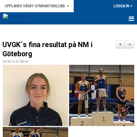
UPPLANDS VÄSBY GYMNASTIKKLUBB
LOGGA IN
HEM
UVGK´s fina resultat på NM i
NYHETER
<
>
Göteborg
ANMÄLAN
2018-10-22 08:44
TRAMPOLIN
TRUPPGYMNASTIK
BARNGYMNASTIK
LÄGER
KIROPRAKTOR
LEDARE