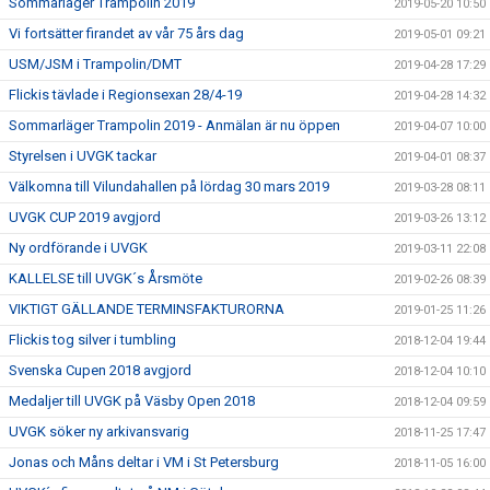
Sommarläger Trampolin 2019
2019-05-20 10:50
Vi fortsätter firandet av vår 75 års dag
2019-05-01 09:21
USM/JSM i Trampolin/DMT
2019-04-28 17:29
Flickis tävlade i Regionsexan 28/4-19
2019-04-28 14:32
Sommarläger Trampolin 2019 - Anmälan är nu öppen
2019-04-07 10:00
Styrelsen i UVGK tackar
2019-04-01 08:37
Välkomna till Vilundahallen på lördag 30 mars 2019
2019-03-28 08:11
UVGK CUP 2019 avgjord
2019-03-26 13:12
Ny ordförande i UVGK
2019-03-11 22:08
KALLELSE till UVGK´s Årsmöte
2019-02-26 08:39
VIKTIGT GÄLLANDE TERMINSFAKTURORNA
2019-01-25 11:26
Flickis tog silver i tumbling
2018-12-04 19:44
Svenska Cupen 2018 avgjord
2018-12-04 10:10
Medaljer till UVGK på Väsby Open 2018
2018-12-04 09:59
UVGK söker ny arkivansvarig
2018-11-25 17:47
Jonas och Måns deltar i VM i St Petersburg
2018-11-05 16:00