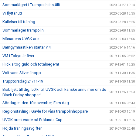
Sommarlägret i Trampolin inställt
2020-04-27 10:14
Vi flyttar ut!
2020-03-28 13:35
Kallelser till träning
2020-03-28 13:25
Sommarläger trampolin
2020-02-08 11:55
Månadens UVGK:are
2020-02-03 16:06
Barngymnastiken startar v 4
2020-01-16 14:16
VM i Tokyo är över
2019-12-05 08:52
Flickis tog guld och totalsegern!
2019-12-01 16:25
Volt vann Silver i hopp
2019-11-30 11:35
Trupptorsdag 21/11-19
2019-11-30 11:30
Biobiljett till dig, 50 kr till UVGK och kanske ännu mer om du
2019-11-26 18:53
Black Friday-shoppar!
Söndagen den 10 november, Fars dag
2019-11-04 08:43
Regionstävling i Gävle för våra trampolinhoppare
2019-10-03 10:19
UVGK presterade på Frölunda Cup
2019-09-18 16:15
Höjda träningsavgifter
2019-07-30 20:40