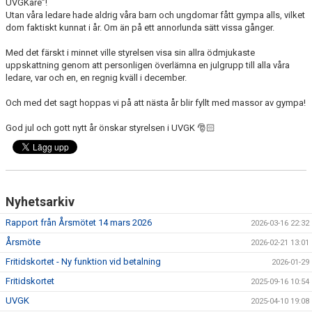
UVGKare”!
Utan våra ledare hade aldrig våra barn och ungdomar fått gympa alls, vilket
dom faktiskt kunnat i år. Om än på ett annorlunda sätt vissa gånger.
Med det färskt i minnet ville styrelsen visa sin allra ödmjukaste
uppskattning genom att personligen överlämna en julgrupp till alla våra
ledare, var och en, en regnig kväll i december.
Och med det sagt hoppas vi på att nästa år blir fyllt med massor av gympa!
God jul och gott nytt år önskar styrelsen i UVGK 🎅🏻
Nyhetsarkiv
Rapport från Årsmötet 14 mars 2026
2026-03-16 22:32
Årsmöte
2026-02-21 13:01
Fritidskortet - Ny funktion vid betalning
2026-01-29
Fritidskortet
2025-09-16 10:54
UVGK
2025-04-10 19:08