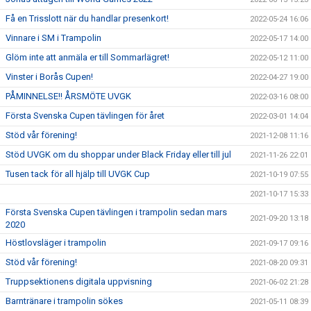
Få en Trisslott när du handlar presenkort!
2022-05-24 16:06
Vinnare i SM i Trampolin
2022-05-17 14:00
Glöm inte att anmäla er till Sommarlägret!
2022-05-12 11:00
Vinster i Borås Cupen!
2022-04-27 19:00
PÅMINNELSE!! ÅRSMÖTE UVGK
2022-03-16 08:00
Första Svenska Cupen tävlingen för året
2022-03-01 14:04
Stöd vår förening!
2021-12-08 11:16
Stöd UVGK om du shoppar under Black Friday eller till jul
2021-11-26 22:01
Tusen tack för all hjälp till UVGK Cup
2021-10-19 07:55
2021-10-17 15:33
Första Svenska Cupen tävlingen i trampolin sedan mars
2021-09-20 13:18
2020
Höstlovsläger i trampolin
2021-09-17 09:16
Stöd vår förening!
2021-08-20 09:31
Truppsektionens digitala uppvisning
2021-06-02 21:28
Barntränare i trampolin sökes
2021-05-11 08:39