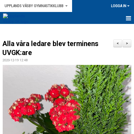
UPPLANDS VÄSBY GYMNASTIKKLUBB
LOGGA IN
HEM
Alla våra ledare blev terminens
NYHETER
<
>
UVGK:are
ANMÄLAN
2020-12-19 12:48
TRAMPOLIN
TRUPPGYMNASTIK
BARNGYMNASTIK
LÄGER
KIROPRAKTOR
LEDARE