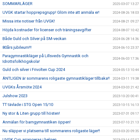
SOMMARLÄGER
2025-03-07 13:27
UVGK startar hopprepsgrupp! Glöm inte att anmäla er!
2024-08-26 18:03
Missa inte notiser från UVGK!
2024-08-21 09:27
Höjda kostnader för licenser och träningsavgifter
2024-08-07 10:42
Både Guld och Silver på SM-veckan
2024-06-28 14:36
80års jubileum!!!
2024-06-10 23:37
Paragymnastikläger på Lillsveds Gymnastik och
2024-06-03 17:36
Idrottsfolkhögskola!
Guld och silver i Frivolten Cup 2024
2024-05-13 10:44
ÄNTLIGEN är sommarens roligaste gymnastikläger tillbaka!!
2024-03-11 19:38
UVGKs Årsmöte 2024
2024-03-03 21:42
Julshow 2023
2023-10-20 00:41
TT tävlade i STG Open 15/10
2023-10-15 16:13
Ny stor & Liten grupp till hösten!
2023-07-31 09:17
Anmälan för barngymnastiken öppen!
2023-07-10 21:13
Nu släpper vi platserna till sommarens roligaste läger!!
2023-03-20 09:35
UVGK Cup arrangeras i helgen
2023-03-14 07:57