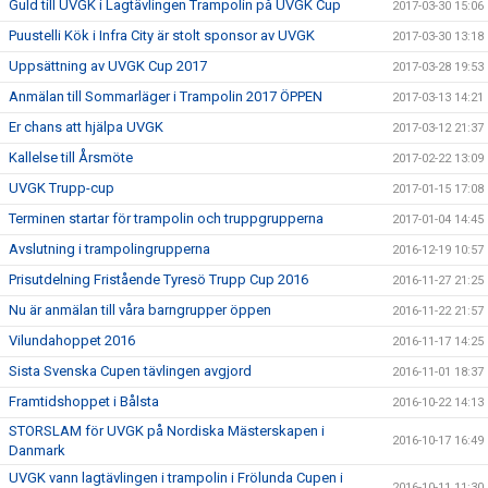
Guld till UVGK i Lagtävlingen Trampolin på UVGK Cup
2017-03-30 15:06
Puustelli Kök i Infra City är stolt sponsor av UVGK
2017-03-30 13:18
Uppsättning av UVGK Cup 2017
2017-03-28 19:53
Anmälan till Sommarläger i Trampolin 2017 ÖPPEN
2017-03-13 14:21
Er chans att hjälpa UVGK
2017-03-12 21:37
Kallelse till Årsmöte
2017-02-22 13:09
UVGK Trupp-cup
2017-01-15 17:08
Terminen startar för trampolin och truppgrupperna
2017-01-04 14:45
Avslutning i trampolingrupperna
2016-12-19 10:57
Prisutdelning Fristående Tyresö Trupp Cup 2016
2016-11-27 21:25
Nu är anmälan till våra barngrupper öppen
2016-11-22 21:57
Vilundahoppet 2016
2016-11-17 14:25
Sista Svenska Cupen tävlingen avgjord
2016-11-01 18:37
Framtidshoppet i Bålsta
2016-10-22 14:13
STORSLAM för UVGK på Nordiska Mästerskapen i
2016-10-17 16:49
Danmark
UVGK vann lagtävlingen i trampolin i Frölunda Cupen i
2016-10-11 11:30