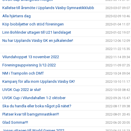
Kallelse till årsmöte i Upplands Väsby Gymnastikklubb
2023-03-07 09:07
Alla hjärtans dag
2023-02-09 10:46
Köp biobiljetter och stöd föreningen
2023-01-04 11:07
Linn Bohlinder uttagen till U21 landslaget
2023-01-02 19:07
Nu har Upplands Väsby GK en julkalender!
2022-12-06 12:09
2022-11-22 15:35
Vilundahoppet 13 november 2022
2022-11-14 09:34
Föreningsuppvisning 3/12-2022
2022-11-09 07:25
NM i Trampolin och DMT
2022-10-24 09:04
Kampanj för alla inom Upplands Väsby GK!
2022-10-10 11:17
UVGK Cup 2022 är slut!
2022-10-03 08:42
UVGK Cup i Vilundahallen 1-2 oktober
2022-09-26 15:47
Ska du handla eller boka något på nätet?
2022-08-17 09:38
Platser kvar till barngymnastiken!!!
2022-08-01 20:45
Glad Sommar!!!
2022-06-20 20:05
Jonas uttagen till World Games 2022
2022-06-15 15:23