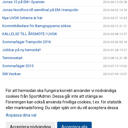
Jonas 12 på EM i Spanien
2016-04-13 09:28
Jonas Nordfors till semifinal på EM i trampolin
2016-04-02 14:39
Nya UVGK lotterna är här
2016-03-21 16:42
Kommittéledare för Barngrupperna sökes
2016-03-15 21:21
KALLELSE TILL ÅRSMÖTE I UVGK
2016-03-08 15:37
Sommarläger Trampolin 2016
2016-03-06 00:18
Jobbar på ny hemsida!!
2016-01-28 19:27
Terminsstart
2015-08-16 21:38
Sommarläger 2015
2015-07-19 19:02
SM Veckan
2015-07-09 10:07
Europeiska Spelen 2015 är slut
2015-07-08 16:01
Truppläger
För att hemsidan ska fungera korrekt använder vi nödvändiga
2015-07-08 16:00
cookies från SportAdmin. Dessa går inte att stänga av.
Jonas på plats i Baku
2015-07-08 15:59
Föreningen kan också använda frivilliga cookies, t.ex. för statistik
eller marknadsföring. Du väljer själv om du vill acceptera dessa.
Anpassa dina val
Cookie-inställningar
Gå till Webbversion
Acceptera nödvändiga
Acceptera alla