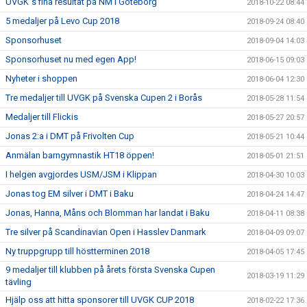
UVGK´s fina resultat på NM i Göteborg
2018-10-22 08:44
5 medaljer på Levo Cup 2018
2018-09-24 08:40
Sponsorhuset
2018-09-04 14:03
Sponsorhuset nu med egen App!
2018-06-15 09:03
Nyheter i shoppen
2018-06-04 12:30
Tre medaljer till UVGK på Svenska Cupen 2 i Borås
2018-05-28 11:54
Medaljer till Flickis
2018-05-27 20:57
Jonas 2:a i DMT på Frivolten Cup
2018-05-21 10:44
Anmälan barngymnastik HT18 öppen!
2018-05-01 21:51
I helgen avgjordes USM/JSM i Klippan
2018-04-30 10:03
Jonas tog EM silver i DMT i Baku
2018-04-24 14:47
Jonas, Hanna, Måns och Blomman har landat i Baku
2018-04-11 08:38
Tre silver på Scandinavian Open i Hasslev Danmark
2018-04-09 09:07
Ny truppgrupp till höstterminen 2018
2018-04-05 17:45
9 medaljer till klubben på årets första Svenska Cupen
2018-03-19 11:29
tävling
Hjälp oss att hitta sponsorer till UVGK CUP 2018
2018-02-22 17:36