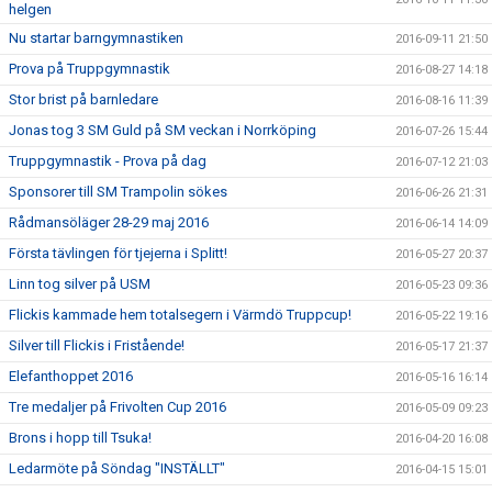
helgen
Nu startar barngymnastiken
2016-09-11 21:50
Prova på Truppgymnastik
2016-08-27 14:18
Stor brist på barnledare
2016-08-16 11:39
Jonas tog 3 SM Guld på SM veckan i Norrköping
2016-07-26 15:44
Truppgymnastik - Prova på dag
2016-07-12 21:03
Sponsorer till SM Trampolin sökes
2016-06-26 21:31
Rådmansöläger 28-29 maj 2016
2016-06-14 14:09
Första tävlingen för tjejerna i Splitt!
2016-05-27 20:37
Linn tog silver på USM
2016-05-23 09:36
Flickis kammade hem totalsegern i Värmdö Truppcup!
2016-05-22 19:16
Silver till Flickis i Fristående!
2016-05-17 21:37
Elefanthoppet 2016
2016-05-16 16:14
Tre medaljer på Frivolten Cup 2016
2016-05-09 09:23
Brons i hopp till Tsuka!
2016-04-20 16:08
Ledarmöte på Söndag "INSTÄLLT"
2016-04-15 15:01