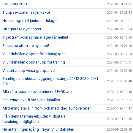
EM i Sotji 2021
2021-05-04 11:21
Truppsektionen säljer kakor
2021-04-25 21:43
Noel uttagen till juniorlandslaget
2021-04-08 19:21
Uttagna EM gymnaster
2021-04-08 13:04
Inget trampolinsommarläger i år heller!
2021-03-16 15:56
Passa på att få lite ny input!
2021-03-09 21:10
Vilundahallen öppnar för träning igen
2021-03-08 17:54
Vilundahallen öppnar upp för träning
2021-02-01 13:31
Vi startar upp vissa grupper v 5
2021-01-28 09:35
Samtliga inomhusanläggningar stängs 21/12 2020- 24/1
2020-12-22 08:48
2021
Alla våra ledare blev terminens UVGK:are
2020-12-19 12:48
Parkeringsavgift vid Vilundahallen
2020-12-07 19:35
All träning ställs in from och med idag 16 november
2020-11-16 14:47
Från denna termin erbjuder vi digitala
2020-09-24 10:56
betalningsmöjligheter!!
Nu är träningen igång i "nya" Vilundahallen
2020-09-02 08:38