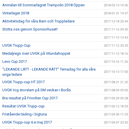
Anmälan till Sommarlägret Trampolin 2018 Öppen
2018-02-13 10:36
Vinterläger 2018
2018-01-31 19:37
Aktivitetsdag för våra Barn och Truppledare
2017-12-18 20:54
Stötta oss genom Sponsorhuset!
2017-11-16 09:30
2017-11-15 13:43
UVGK Trupp-Cup
2017-11-12 20:33
Medaljregn över UVGK på Vilundahoppet
2017-11-12 18:16
Levo Cup 2017
2017-10-16 11:26
"LEKANDE LÄTT - LEKANDE RÄTT" Temadag för alla våra
2017-10-13 17:00
unga ledare
UVGK Trupp-cup HT 2017
2017-08-21 21:25
UVGK tog storslam på SM veckan i Borås
2017-08-09 09:00
Bra resultat på Frivolten Cup 2017
2017-05-29 09:28
Resultat UVGK Trupp-cup
2017-05-12 18:33
Fristående tävling i Sigtuna
2017-04-30 17:23
UVGK Trupp-cup 6:e maj 2017
2017-04-07 23:50