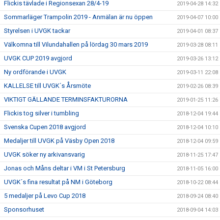
Flickis tävlade i Regionsexan 28/4-19
2019-04-28 14:32
Sommarläger Trampolin 2019 - Anmälan är nu öppen
2019-04-07 10:00
Styrelsen i UVGK tackar
2019-04-01 08:37
Välkomna till Vilundahallen på lördag 30 mars 2019
2019-03-28 08:11
UVGK CUP 2019 avgjord
2019-03-26 13:12
Ny ordförande i UVGK
2019-03-11 22:08
KALLELSE till UVGK´s Årsmöte
2019-02-26 08:39
VIKTIGT GÄLLANDE TERMINSFAKTURORNA
2019-01-25 11:26
Flickis tog silver i tumbling
2018-12-04 19:44
Svenska Cupen 2018 avgjord
2018-12-04 10:10
Medaljer till UVGK på Väsby Open 2018
2018-12-04 09:59
UVGK söker ny arkivansvarig
2018-11-25 17:47
Jonas och Måns deltar i VM i St Petersburg
2018-11-05 16:00
UVGK´s fina resultat på NM i Göteborg
2018-10-22 08:44
5 medaljer på Levo Cup 2018
2018-09-24 08:40
Sponsorhuset
2018-09-04 14:03