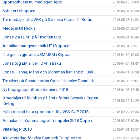
Sponsorhuset nu med egen App!
2018-06-15 09:03
Nyheter i shoppen
2018-06-04 12:30
Tre medaljer till UVGK på Svenska Cupen 2 i Borås
2018-05-28 11:54
Medaljer till Flickis
2018-05-27 20:57
Jonas 2:a i DMT på Frivolten Cup
2018-05-21 10:44
Anmälan barngymnastik HT18 öppen!
2018-05-01 21:51
I helgen avgjordes USM/JSM i Klippan
2018-04-30 10:03
Jonas tog EM silver i DMT i Baku
2018-04-24 14:47
Jonas, Hanna, Måns och Blomman har landat i Baku
2018-04-11 08:38
Tre silver på Scandinavian Open i Hasslev Danmark
2018-04-09 09:07
Ny truppgrupp till höstterminen 2018
2018-04-05 17:45
9 medaljer till klubben på årets första Svenska Cupen
2018-03-19 11:29
tävling
Hjälp oss att hitta sponsorer till UVGK CUP 2018
2018-02-22 17:36
Anmälan till Sommarlägret Trampolin 2018 Öppen
2018-02-13 10:36
Vinterläger 2018
2018-01-31 19:37
Aktivitetsdag för våra Barn och Truppledare
2017-12-18 20:54