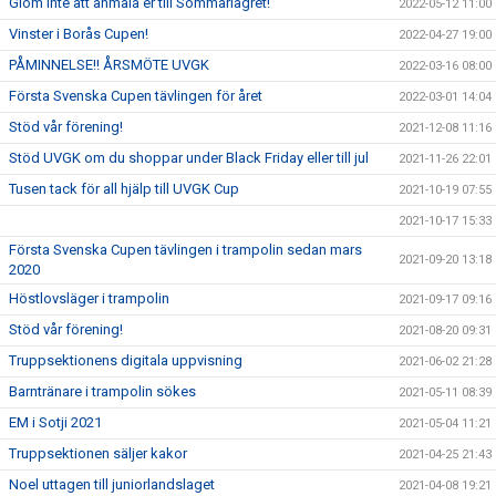
Glöm inte att anmäla er till Sommarlägret!
2022-05-12 11:00
Vinster i Borås Cupen!
2022-04-27 19:00
PÅMINNELSE!! ÅRSMÖTE UVGK
2022-03-16 08:00
Första Svenska Cupen tävlingen för året
2022-03-01 14:04
Stöd vår förening!
2021-12-08 11:16
Stöd UVGK om du shoppar under Black Friday eller till jul
2021-11-26 22:01
Tusen tack för all hjälp till UVGK Cup
2021-10-19 07:55
2021-10-17 15:33
Första Svenska Cupen tävlingen i trampolin sedan mars
2021-09-20 13:18
2020
Höstlovsläger i trampolin
2021-09-17 09:16
Stöd vår förening!
2021-08-20 09:31
Truppsektionens digitala uppvisning
2021-06-02 21:28
Barntränare i trampolin sökes
2021-05-11 08:39
EM i Sotji 2021
2021-05-04 11:21
Truppsektionen säljer kakor
2021-04-25 21:43
Noel uttagen till juniorlandslaget
2021-04-08 19:21