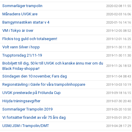
Sommarläger trampolin
2020-02-08 11:55
Månadens UVGK:are
2020-02-03 16:06
Barngymnastiken startar v 4
2020-01-16 14:16
VM i Tokyo är över
2019-12-05 08:52
Flickis tog guld och totalsegern!
2019-12-01 16:25
Volt vann Silver i hopp
2019-11-30 11:35
Trupptorsdag 21/11-19
2019-11-30 11:30
Biobiljett till dig, 50 kr till UVGK och kanske ännu mer om du
2019-11-26 18:53
Black Friday-shoppar!
Söndagen den 10 november, Fars dag
2019-11-04 08:43
Regionstävling i Gävle för våra trampolinhoppare
2019-10-03 10:19
UVGK presterade på Frölunda Cup
2019-09-18 16:15
Höjda träningsavgifter
2019-07-30 20:40
Sommarläger Trampolin 2019
2019-05-20 10:50
Vi fortsätter firandet av vår 75 års dag
2019-05-01 09:21
USM/JSM i Trampolin/DMT
2019-04-28 17:29