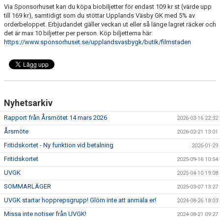
Via Sponsorhuset kan du köpa biobiljetter för endast 109 kr st (värde upp
till 169 kr), samtidigt som du stöttar Upplands Väsby GK med 5% av
UTBILDNING FÖR LEDARE
orderbeloppet. Erbjudandet gäller veckan ut eller så länge lagret räcker och
det är max 10 biljetter per person. Köp biljetterna här:
OM KLUBBEN
https://www.sponsorhuset.se/upplandsvasbygk/butik/filmstaden
Nyhetsarkiv
Rapport från Årsmötet 14 mars 2026
2026-03-16 22:32
Årsmöte
2026-02-21 13:01
Fritidskortet - Ny funktion vid betalning
2026-01-29
Fritidskortet
2025-09-16 10:54
UVGK
2025-04-10 19:08
SOMMARLÄGER
2025-03-07 13:27
UVGK startar hopprepsgrupp! Glöm inte att anmäla er!
2024-08-26 18:03
Missa inte notiser från UVGK!
2024-08-21 09:27