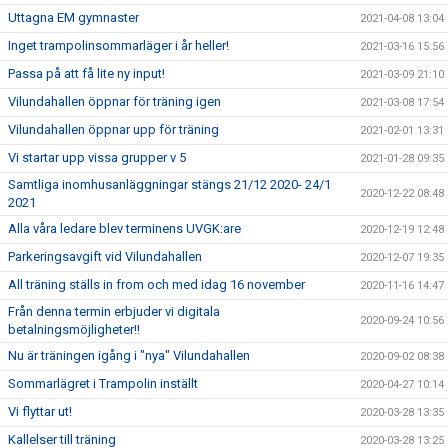
Uttagna EM gymnaster
2021-04-08 13:04
Inget trampolinsommarläger i år heller!
2021-03-16 15:56
Passa på att få lite ny input!
2021-03-09 21:10
Vilundahallen öppnar för träning igen
2021-03-08 17:54
Vilundahallen öppnar upp för träning
2021-02-01 13:31
Vi startar upp vissa grupper v 5
2021-01-28 09:35
Samtliga inomhusanläggningar stängs 21/12 2020- 24/1
2020-12-22 08:48
2021
Alla våra ledare blev terminens UVGK:are
2020-12-19 12:48
Parkeringsavgift vid Vilundahallen
2020-12-07 19:35
All träning ställs in from och med idag 16 november
2020-11-16 14:47
Från denna termin erbjuder vi digitala
2020-09-24 10:56
betalningsmöjligheter!!
Nu är träningen igång i "nya" Vilundahallen
2020-09-02 08:38
Sommarlägret i Trampolin inställt
2020-04-27 10:14
Vi flyttar ut!
2020-03-28 13:35
Kallelser till träning
2020-03-28 13:25