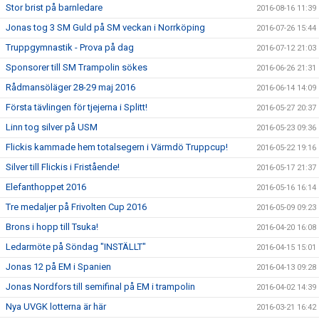
Stor brist på barnledare
2016-08-16 11:39
Jonas tog 3 SM Guld på SM veckan i Norrköping
2016-07-26 15:44
Truppgymnastik - Prova på dag
2016-07-12 21:03
Sponsorer till SM Trampolin sökes
2016-06-26 21:31
Rådmansöläger 28-29 maj 2016
2016-06-14 14:09
Första tävlingen för tjejerna i Splitt!
2016-05-27 20:37
Linn tog silver på USM
2016-05-23 09:36
Flickis kammade hem totalsegern i Värmdö Truppcup!
2016-05-22 19:16
Silver till Flickis i Fristående!
2016-05-17 21:37
Elefanthoppet 2016
2016-05-16 16:14
Tre medaljer på Frivolten Cup 2016
2016-05-09 09:23
Brons i hopp till Tsuka!
2016-04-20 16:08
Ledarmöte på Söndag "INSTÄLLT"
2016-04-15 15:01
Jonas 12 på EM i Spanien
2016-04-13 09:28
Jonas Nordfors till semifinal på EM i trampolin
2016-04-02 14:39
Nya UVGK lotterna är här
2016-03-21 16:42