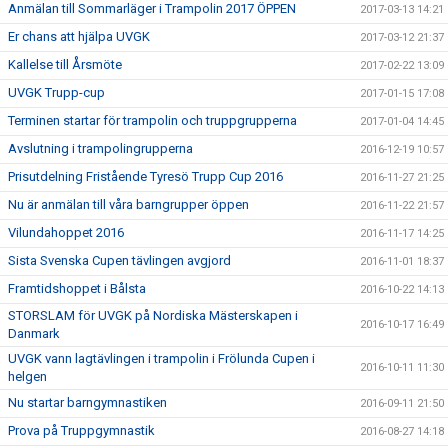
Anmälan till Sommarläger i Trampolin 2017 ÖPPEN
2017-03-13 14:21
Er chans att hjälpa UVGK
2017-03-12 21:37
Kallelse till Årsmöte
2017-02-22 13:09
UVGK Trupp-cup
2017-01-15 17:08
Terminen startar för trampolin och truppgrupperna
2017-01-04 14:45
Avslutning i trampolingrupperna
2016-12-19 10:57
Prisutdelning Fristående Tyresö Trupp Cup 2016
2016-11-27 21:25
Nu är anmälan till våra barngrupper öppen
2016-11-22 21:57
Vilundahoppet 2016
2016-11-17 14:25
Sista Svenska Cupen tävlingen avgjord
2016-11-01 18:37
Framtidshoppet i Bålsta
2016-10-22 14:13
STORSLAM för UVGK på Nordiska Mästerskapen i
2016-10-17 16:49
Danmark
UVGK vann lagtävlingen i trampolin i Frölunda Cupen i
2016-10-11 11:30
helgen
Nu startar barngymnastiken
2016-09-11 21:50
Prova på Truppgymnastik
2016-08-27 14:18