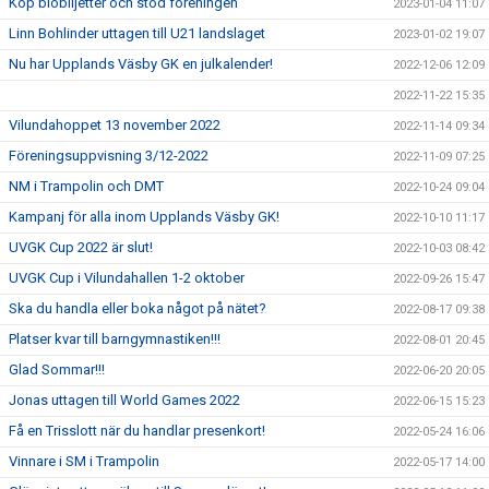
Köp biobiljetter och stöd föreningen
2023-01-04 11:07
Linn Bohlinder uttagen till U21 landslaget
2023-01-02 19:07
Nu har Upplands Väsby GK en julkalender!
2022-12-06 12:09
2022-11-22 15:35
Vilundahoppet 13 november 2022
2022-11-14 09:34
Föreningsuppvisning 3/12-2022
2022-11-09 07:25
NM i Trampolin och DMT
2022-10-24 09:04
Kampanj för alla inom Upplands Väsby GK!
2022-10-10 11:17
UVGK Cup 2022 är slut!
2022-10-03 08:42
UVGK Cup i Vilundahallen 1-2 oktober
2022-09-26 15:47
Ska du handla eller boka något på nätet?
2022-08-17 09:38
Platser kvar till barngymnastiken!!!
2022-08-01 20:45
Glad Sommar!!!
2022-06-20 20:05
Jonas uttagen till World Games 2022
2022-06-15 15:23
Få en Trisslott när du handlar presenkort!
2022-05-24 16:06
Vinnare i SM i Trampolin
2022-05-17 14:00