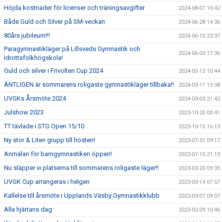
Höjda kostnader för licenser och träningsavgifter
2024-08-07 10:42
Både Guld och Silver på SM-veckan
2024-06-28 14:36
80års jubileum!!!
2024-06-10 23:37
Paragymnastikläger på Lillsveds Gymnastik och
2024-06-03 17:36
Idrottsfolkhögskola!
Guld och silver i Frivolten Cup 2024
2024-05-13 10:44
ÄNTLIGEN är sommarens roligaste gymnastikläger tillbaka!!
2024-03-11 19:38
UVGKs Årsmöte 2024
2024-03-03 21:42
Julshow 2023
2023-10-20 00:41
TT tävlade i STG Open 15/10
2023-10-15 16:13
Ny stor & Liten grupp till hösten!
2023-07-31 09:17
Anmälan för barngymnastiken öppen!
2023-07-10 21:13
Nu släpper vi platserna till sommarens roligaste läger!!
2023-03-20 09:35
UVGK Cup arrangeras i helgen
2023-03-14 07:57
Kallelse till årsmöte i Upplands Väsby Gymnastikklubb
2023-03-07 09:07
Alla hjärtans dag
2023-02-09 10:46