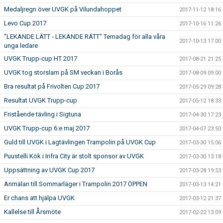
Medaljregn över UVGK på Vilundahoppet
2017-11-12 18:16
Levo Cup 2017
2017-10-16 11:26
"LEKANDE LÄTT - LEKANDE RÄTT" Temadag för alla våra
2017-10-13 17:00
unga ledare
UVGK Trupp-cup HT 2017
2017-08-21 21:25
UVGK tog storslam på SM veckan i Borås
2017-08-09 09:00
Bra resultat på Frivolten Cup 2017
2017-05-29 09:28
Resultat UVGK Trupp-cup
2017-05-12 18:33
Fristående tävling i Sigtuna
2017-04-30 17:23
UVGK Trupp-cup 6:e maj 2017
2017-04-07 23:50
Guld till UVGK i Lagtävlingen Trampolin på UVGK Cup
2017-03-30 15:06
Puustelli Kök i Infra City är stolt sponsor av UVGK
2017-03-30 13:18
Uppsättning av UVGK Cup 2017
2017-03-28 19:53
Anmälan till Sommarläger i Trampolin 2017 ÖPPEN
2017-03-13 14:21
Er chans att hjälpa UVGK
2017-03-12 21:37
Kallelse till Årsmöte
2017-02-22 13:09