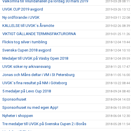
Välkomna till Vilundahallen på lördag 30 mars 2019
2019-03-28 08:11
UVGK CUP 2019 avgjord
2019-03-26 13:12
Ny ordförande i UVGK
2019-03-11 22:08
KALLELSE till UVGK´s Årsmöte
2019-02-26 08:39
VIKTIGT GÄLLANDE TERMINSFAKTURORNA
2019-01-25 11:26
Flickis tog silver i tumbling
2018-12-04 19:44
Svenska Cupen 2018 avgjord
2018-12-04 10:10
Medaljer till UVGK på Väsby Open 2018
2018-12-04 09:59
UVGK söker ny arkivansvarig
2018-11-25 17:47
Jonas och Måns deltar i VM i St Petersburg
2018-11-05 16:00
UVGK´s fina resultat på NM i Göteborg
2018-10-22 08:44
5 medaljer på Levo Cup 2018
2018-09-24 08:40
Sponsorhuset
2018-09-04 14:03
Sponsorhuset nu med egen App!
2018-06-15 09:03
Nyheter i shoppen
2018-06-04 12:30
Tre medaljer till UVGK på Svenska Cupen 2 i Borås
2018-05-28 11:54