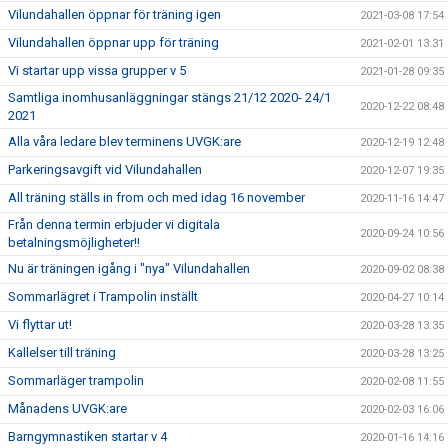
Vilundahallen öppnar för träning igen
2021-03-08 17:54
Vilundahallen öppnar upp för träning
2021-02-01 13:31
Vi startar upp vissa grupper v 5
2021-01-28 09:35
Samtliga inomhusanläggningar stängs 21/12 2020- 24/1
2020-12-22 08:48
2021
Alla våra ledare blev terminens UVGK:are
2020-12-19 12:48
Parkeringsavgift vid Vilundahallen
2020-12-07 19:35
All träning ställs in from och med idag 16 november
2020-11-16 14:47
Från denna termin erbjuder vi digitala
2020-09-24 10:56
betalningsmöjligheter!!
Nu är träningen igång i "nya" Vilundahallen
2020-09-02 08:38
Sommarlägret i Trampolin inställt
2020-04-27 10:14
Vi flyttar ut!
2020-03-28 13:35
Kallelser till träning
2020-03-28 13:25
Sommarläger trampolin
2020-02-08 11:55
Månadens UVGK:are
2020-02-03 16:06
Barngymnastiken startar v 4
2020-01-16 14:16