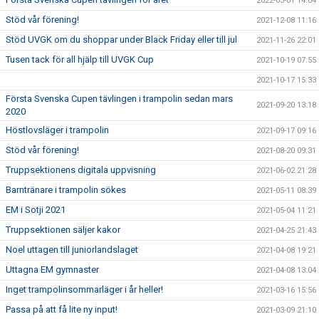
2022-03-01 14:04
Stöd vår förening!
2021-12-08 11:16
Stöd UVGK om du shoppar under Black Friday eller till jul
2021-11-26 22:01
Tusen tack för all hjälp till UVGK Cup
2021-10-19 07:55
2021-10-17 15:33
Första Svenska Cupen tävlingen i trampolin sedan mars
2021-09-20 13:18
2020
Höstlovsläger i trampolin
2021-09-17 09:16
Stöd vår förening!
2021-08-20 09:31
Truppsektionens digitala uppvisning
2021-06-02 21:28
Barntränare i trampolin sökes
2021-05-11 08:39
EM i Sotji 2021
2021-05-04 11:21
Truppsektionen säljer kakor
2021-04-25 21:43
Noel uttagen till juniorlandslaget
2021-04-08 19:21
Uttagna EM gymnaster
2021-04-08 13:04
Inget trampolinsommarläger i år heller!
2021-03-16 15:56
Passa på att få lite ny input!
2021-03-09 21:10