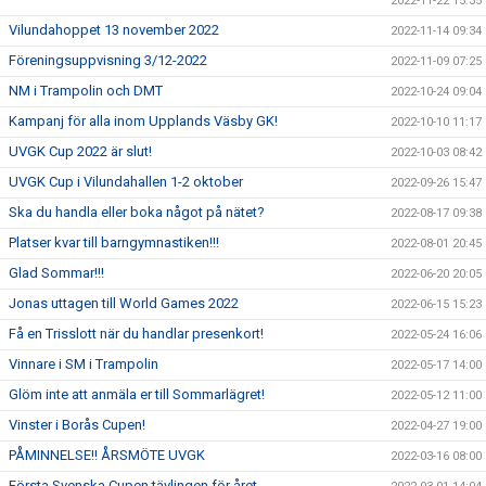
2022-11-22 15:35
Vilundahoppet 13 november 2022
2022-11-14 09:34
Föreningsuppvisning 3/12-2022
2022-11-09 07:25
NM i Trampolin och DMT
2022-10-24 09:04
Kampanj för alla inom Upplands Väsby GK!
2022-10-10 11:17
UVGK Cup 2022 är slut!
2022-10-03 08:42
UVGK Cup i Vilundahallen 1-2 oktober
2022-09-26 15:47
Ska du handla eller boka något på nätet?
2022-08-17 09:38
Platser kvar till barngymnastiken!!!
2022-08-01 20:45
Glad Sommar!!!
2022-06-20 20:05
Jonas uttagen till World Games 2022
2022-06-15 15:23
Få en Trisslott när du handlar presenkort!
2022-05-24 16:06
Vinnare i SM i Trampolin
2022-05-17 14:00
Glöm inte att anmäla er till Sommarlägret!
2022-05-12 11:00
Vinster i Borås Cupen!
2022-04-27 19:00
PÅMINNELSE!! ÅRSMÖTE UVGK
2022-03-16 08:00
Första Svenska Cupen tävlingen för året