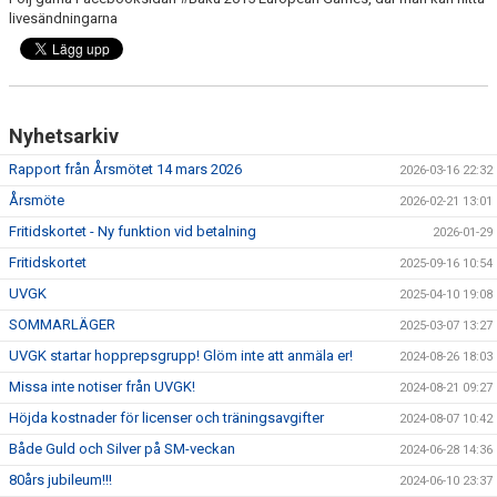
livesändningarna
UTBILDNING FÖR LEDARE
OM KLUBBEN
Nyhetsarkiv
Rapport från Årsmötet 14 mars 2026
2026-03-16 22:32
Årsmöte
2026-02-21 13:01
Fritidskortet - Ny funktion vid betalning
2026-01-29
Fritidskortet
2025-09-16 10:54
UVGK
2025-04-10 19:08
SOMMARLÄGER
2025-03-07 13:27
UVGK startar hopprepsgrupp! Glöm inte att anmäla er!
2024-08-26 18:03
Missa inte notiser från UVGK!
2024-08-21 09:27
Höjda kostnader för licenser och träningsavgifter
2024-08-07 10:42
Både Guld och Silver på SM-veckan
2024-06-28 14:36
80års jubileum!!!
2024-06-10 23:37