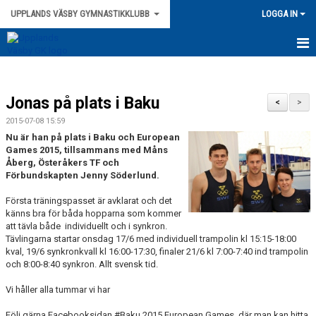
UPPLANDS VÄSBY GYMNASTIKKLUBB
LOGGA IN
HEM
Jonas på plats i Baku
NYHETER
<
>
2015-07-08 15:59
ANMÄLAN
Nu är han på plats i Baku och European
Games 2015, tillsammans med Måns
TRAMPOLIN
Åberg, Österåkers TF och
Förbundskapten Jenny Söderlund.
TRUPPGYMNASTIK
Första träningspasset är avklarat och det
känns bra för båda hopparna som kommer
BARNGYMNASTIK
att tävla både individuellt och i synkron.
Tävlingarna startar onsdag 17/6 med individuell trampolin kl 15:15-18:00
kval, 19/6 synkronkvall kl 16:00-17:30, finaler 21/6 kl 7:00-7:40 ind trampolin
LÄGER
och 8:00-8:40 synkron. Allt svensk tid.
KIROPRAKTOR
Vi håller alla tummar vi har
Följ gärna Facebooksidan #Baku 2015 European Games, där man kan hitta
LEDARE