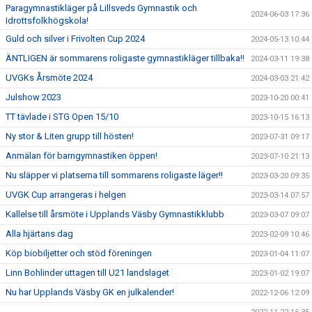
Paragymnastikläger på Lillsveds Gymnastik och
2024-06-03 17:36
Idrottsfolkhögskola!
Guld och silver i Frivolten Cup 2024
2024-05-13 10:44
ÄNTLIGEN är sommarens roligaste gymnastikläger tillbaka!!
2024-03-11 19:38
UVGKs Årsmöte 2024
2024-03-03 21:42
Julshow 2023
2023-10-20 00:41
TT tävlade i STG Open 15/10
2023-10-15 16:13
Ny stor & Liten grupp till hösten!
2023-07-31 09:17
Anmälan för barngymnastiken öppen!
2023-07-10 21:13
Nu släpper vi platserna till sommarens roligaste läger!!
2023-03-20 09:35
UVGK Cup arrangeras i helgen
2023-03-14 07:57
Kallelse till årsmöte i Upplands Väsby Gymnastikklubb
2023-03-07 09:07
Alla hjärtans dag
2023-02-09 10:46
Köp biobiljetter och stöd föreningen
2023-01-04 11:07
Linn Bohlinder uttagen till U21 landslaget
2023-01-02 19:07
Nu har Upplands Väsby GK en julkalender!
2022-12-06 12:09