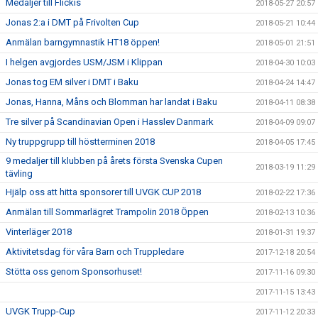
Medaljer till Flickis
2018-05-27 20:57
Jonas 2:a i DMT på Frivolten Cup
2018-05-21 10:44
Anmälan barngymnastik HT18 öppen!
2018-05-01 21:51
I helgen avgjordes USM/JSM i Klippan
2018-04-30 10:03
Jonas tog EM silver i DMT i Baku
2018-04-24 14:47
Jonas, Hanna, Måns och Blomman har landat i Baku
2018-04-11 08:38
Tre silver på Scandinavian Open i Hasslev Danmark
2018-04-09 09:07
Ny truppgrupp till höstterminen 2018
2018-04-05 17:45
9 medaljer till klubben på årets första Svenska Cupen
2018-03-19 11:29
tävling
Hjälp oss att hitta sponsorer till UVGK CUP 2018
2018-02-22 17:36
Anmälan till Sommarlägret Trampolin 2018 Öppen
2018-02-13 10:36
Vinterläger 2018
2018-01-31 19:37
Aktivitetsdag för våra Barn och Truppledare
2017-12-18 20:54
Stötta oss genom Sponsorhuset!
2017-11-16 09:30
2017-11-15 13:43
UVGK Trupp-Cup
2017-11-12 20:33