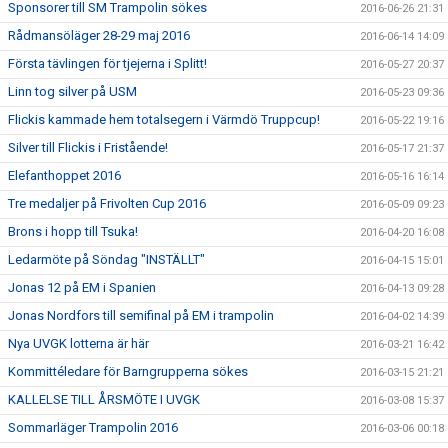
Sponsorer till SM Trampolin sökes
2016-06-26 21:31
Rådmansöläger 28-29 maj 2016
2016-06-14 14:09
Första tävlingen för tjejerna i Splitt!
2016-05-27 20:37
Linn tog silver på USM
2016-05-23 09:36
Flickis kammade hem totalsegern i Värmdö Truppcup!
2016-05-22 19:16
Silver till Flickis i Fristående!
2016-05-17 21:37
Elefanthoppet 2016
2016-05-16 16:14
Tre medaljer på Frivolten Cup 2016
2016-05-09 09:23
Brons i hopp till Tsuka!
2016-04-20 16:08
Ledarmöte på Söndag "INSTÄLLT"
2016-04-15 15:01
Jonas 12 på EM i Spanien
2016-04-13 09:28
Jonas Nordfors till semifinal på EM i trampolin
2016-04-02 14:39
Nya UVGK lotterna är här
2016-03-21 16:42
Kommittéledare för Barngrupperna sökes
2016-03-15 21:21
KALLELSE TILL ÅRSMÖTE I UVGK
2016-03-08 15:37
Sommarläger Trampolin 2016
2016-03-06 00:18