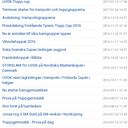
UVGK Trupp-cup
2017-01-15 17:08
Terminen startar för trampolin och truppgrupperna
2017-01-04 14:45
Avslutning i trampolingrupperna
2016-12-19 10:57
Prisutdelning Fristående Tyresö Trupp Cup 2016
2016-11-27 21:25
Nu är anmälan till våra barngrupper öppen
2016-11-22 21:57
Vilundahoppet 2016
2016-11-17 14:25
Sista Svenska Cupen tävlingen avgjord
2016-11-01 18:37
Framtidshoppet i Bålsta
2016-10-22 14:13
STORSLAM för UVGK på Nordiska Mästerskapen i
2016-10-17 16:49
Danmark
UVGK vann lagtävlingen i trampolin i Frölunda Cupen i
2016-10-11 11:30
helgen
Nu startar barngymnastiken
2016-09-11 21:50
Prova på Truppgymnastik
2016-08-27 14:18
Stor brist på barnledare
2016-08-16 11:39
Jonas tog 3 SM Guld på SM veckan i Norrköping
2016-07-26 15:44
Truppgymnastik - Prova på dag
2016-07-12 21:03