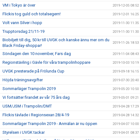
VM i Tokyo är över
2019-12-05 08:52
Flickis tog guld och totalsegern!
2019-12-01 16:25
Volt vann Silver i hopp
2019-11-30 11:35
Trupptorsdag 21/11-19
2019-11-30 11:30
Biobiljett till dig, 50 kr till UVGK och kanske ännu mer om du
2019-11-26 18:53
Black Friday-shoppar!
Söndagen den 10 november, Fars dag
2019-11-04 08:43
Regionstävling i Gävle för våra trampolinhoppare
2019-10-03 10:19
UVGK presterade på Frölunda Cup
2019-09-18 16:15
Höjda träningsavgifter
2019-07-30 20:40
Sommarläger Trampolin 2019
2019-05-20 10:50
Vi fortsätter firandet av vår 75 års dag
2019-05-01 09:21
USM/JSM i Trampolin/DMT
2019-04-28 17:29
Flickis tävlade i Regionsexan 28/4-19
2019-04-28 14:32
Sommarläger Trampolin 2019 - Anmälan är nu öppen
2019-04-07 10:00
Styrelsen i UVGK tackar
2019-04-01 08:37